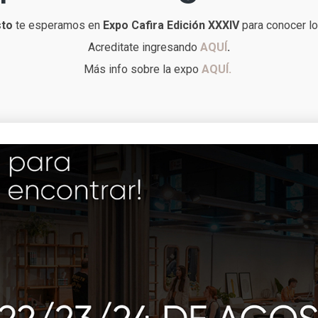
to
te esperamos en
Expo Cafira
Edición XXXIV
para conocer lo
Acreditate ingresando
AQUÍ
.
Más info sobre la expo
AQUÍ.